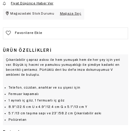
Fiyat Düşünce Haber Ver
Mağazadaki Stok Durumu
Mağaza Seç
Favorilere Ekle
ÜRÜN ÖZELLIKLERI
Çıkarılabilir çapraz askısı ile hem yumuşak hem de her şey için yeri
var. Büyük iç hacmi ve pamuksu yumuşaklığı ile şimdiye kadarki en
becerikli çantamız. Pürtüklü deri bu defa imza dokunuşumuz V
amblemi ile buluştu.
Telefon, cüzdan, anahtar ve su şişesi için
Fermuar kapamalı
1 aynalı iç göz, 1 fermuarlı iç göz
8.9"/22.6 cm U x 4.9"/12.4 cm G x 5.1"/13 cm Y
5.1”/13 cm taşıma sapı ve 23”/58.2 cm Çıkarılabilir askı
Poliüretan