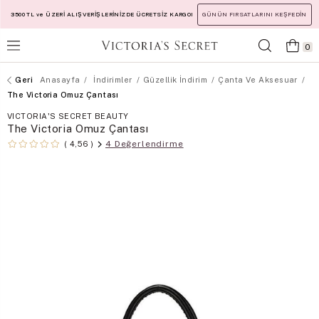
3500 TL ve ÜZERİ ALIŞVERİŞLERİNİZDE ÜCRETSİZ KARGO!
GÜNÜN FIRSATLARINI KEŞFEDİN
0
Anasayfa
İndirimler
Güzellik İndirim
Çanta Ve Aksesuar
The Victoria Omuz Çantası
VICTORIA'S SECRET BEAUTY
The Victoria Omuz Çantası
4 Değerlendirme
4,56