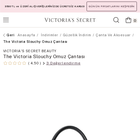
3500 TL ve ÜZERİ ALIŞVERİŞLERİNİZDE ÜCRETSİZ KARGO!
GÜNÜN FIRSATLARINI KEŞFEDİN
0
Anasayfa
İndirimler
Güzellik İndirim
Çanta Ve Aksesuar
The Victoria Slouchy Omuz Çantası
VICTORIA'S SECRET BEAUTY
The Victoria Slouchy Omuz Çantası
3 Değerlendirme
4,50