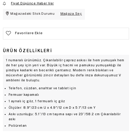
Fiyat Düşünce Haber Ver
Mağazadaki Stok Durumu
Mağaza Seç
Favorilere Ekle
ÜRÜN ÖZELLIKLERI
1 numaralı ürünümüz. Çıkarılabilir çapraz askısı ile hem yumuşak hem
de her şey için yeri var. Büyük iç hacmi ve pamuksu yumuşaklığı ile
şimdiye kadarki en becerikli çantamız. Modern renk blokları ve
mücevher görünümlü zincir detayları bu defa imza dokunuşumuz V
amblemi ile buluştu.
Telefon, cüzdan, anahtar ve tablet için
Fermuar kapamalı
1 aynalı iç göz, 1 fermuarlı iç göz
Ölçüler: 8.9"/23 cm U x 4.9"/12 cm D x 5.1"/13 cm Y
Askı uzunluğu: 5.1”/13 cm taşıma sapı ve 23”/58.2 cm Çıkarılabilir
askı
Poliüretan