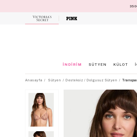
3500
Victoria's
Secret
İNDİRİM
SÜTYEN
KÜLOT
Anasayfa
Sütyen
Desteksiz / Dolgusuz Sütyen
Transpar