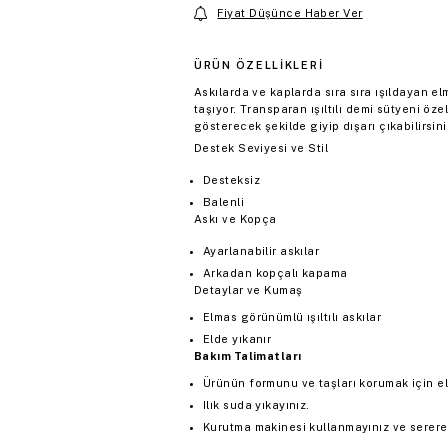
Fiyat Düşünce Haber Ver
ÜRÜN ÖZELLIKLERI
Askılarda ve kaplarda sıra sıra ışıldayan el
taşıyor. Transparan ışıltılı demi sütyeni öz
gösterecek şekilde giyip dışarı çıkabilirsini
Destek Seviyesi ve Stil
Desteksiz
Balenli
Askı ve Kopça
Ayarlanabilir askılar
Arkadan kopçalı kapama
Detaylar ve Kumaş
Elmas görünümlü ışıltılı askılar
Elde yıkanır
Bakım Talimatları
Ürünün formunu ve taşları korumak için el
Ilık suda yıkayınız.
Kurutma makinesi kullanmayınız ve serere