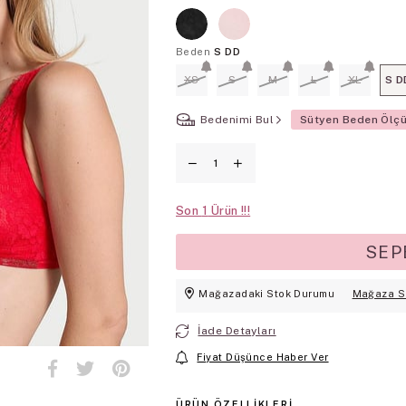
Beden
S DD
XS
S
M
L
XL
S D
Bedenimi Bul
Sütyen Beden Ölç
Son
1
Mağazadaki Stok Durumu
Mağaza S
İade Detayları
Fiyat Düşünce Haber Ver
ÜRÜN ÖZELLIKLERI