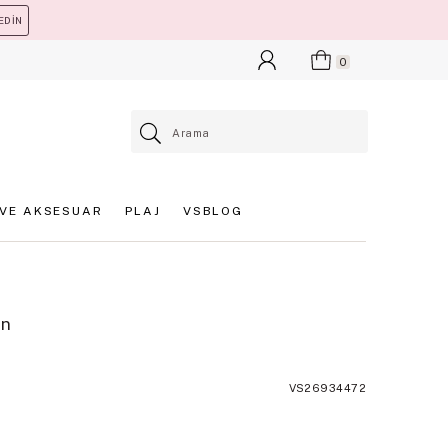
EDİN
0
VE AKSESUAR
PLAJ
VSBLOG
en
VS26934472