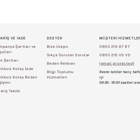
PARİŞ VE İADE
DESTEK
MÜŞTERİ HİZMETLE
mpanya Şartları ve
Bize Ulaşın
0850 216 87 87
ulları
Sıkça Sorulan Sorular
0850 216 VS VS
e Şartları
Beden Rehberi
[email protected]
liksiz Kolay İade
Bilgi Toplumu
Resmi tatiller hariç haft
eliksiz Kolay Beden
Hizmetleri
içi
ğişimi
09:00 - 18:00 saatleri ara
ariş Takibi