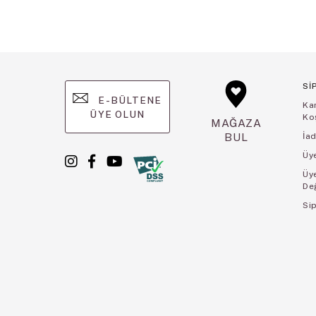
Sİ
E-BÜLTENE
Ka
ÜYE OLUN
Koş
MAĞAZA
BUL
İad
Üye
Üy
De
Sip