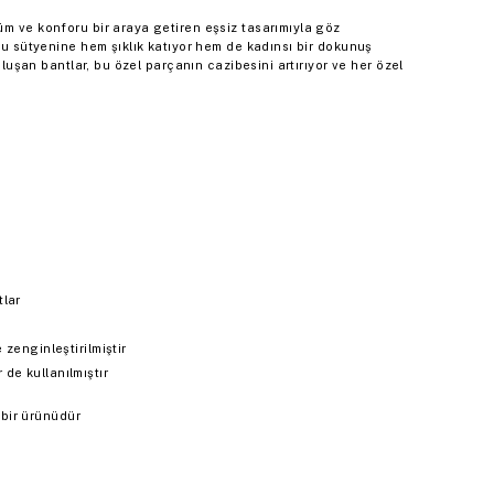
üm ve konforu bir araya getiren eşsiz tasarımıyla göz
 bu sütyenine hem şıklık katıyor hem de kadınsı bir dokunuş
 oluşan bantlar, bu özel parçanın cazibesini artırıyor ve her özel
tlar
 zenginleştirilmiştir
de kullanılmıştır
bir ürünüdür