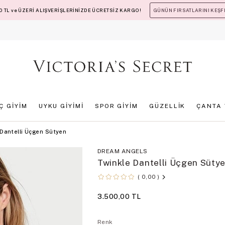
 TL ve ÜZERİ ALIŞVERİŞLERİNİZDE ÜCRETSİZ KARGO!
GÜNÜN FIRSATLARINI KEŞF
İÇ GİYİM
UYKU GİYİMİ
SPOR GİYİM
GÜZELLİK
ÇANTA 
 Dantelli Üçgen Sütyen
DREAM ANGELS
Twinkle Dantelli Üçgen Süty
0,00
3.500,00 TL
Renk