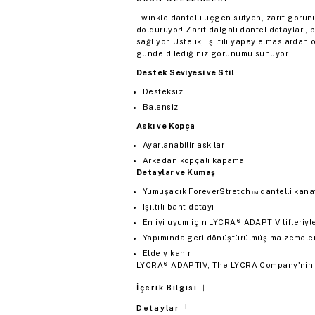
Twinkle dantelli üçgen sütyen, zarif görün
dolduruyor! Zarif dalgalı dantel detayları,
sağlıyor. Üstelik, ışıltılı yapay elmaslardan
günde dilediğiniz görünümü sunuyor.
Destek Seviyesi ve Stil
Desteksiz
Balensiz
Askı ve Kopça
Ayarlanabilir askılar
Arkadan kopçalı kapama
Detaylar ve Kumaş
Yumuşacık ForeverStretch™ dantelli kana
Işıltılı bant detayı
En iyi uyum için LYCRA® ADAPTIV lifleriyle
Yapımında geri dönüştürülmüş malzemeler 
Elde yıkanır
LYCRA® ADAPTIV, The LYCRA Company'nin 
İçerik Bilgisi
Detaylar