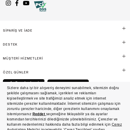
SİPARİŞ VE İADE
DESTEK
MÜŞTERİ HİZMETLERİ
ÖZEL GÜNLER
© Victoria's Secret Shaya Mağazacılık A.Ş. Franchise lisansı aracılığıyla işletilen ticari
markasıdır. Her hakkı saklıdır.
Ön Bilgilendirme
Süreç Bazlı Müşteri Aydınlatma Metni
Mesafeli Satış Sözleşmesi
Üyelik ve Gizlilik Sözleşmesi
İşlem Rehberi
Çerez Politikası
Çerez Tercihleri