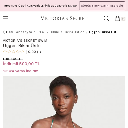
3500 TL ve ÜZERİ ALIŞVERİŞLERİNİZDE ÜCRETSİZ KARGO!
GÜNÜN FIRSATLARINI KEŞFEDİN
0
Anasayfa
PLAJ
Bikini
Bikini Üstleri
Üçgen Bikini Üstü
VICTORIA'S SECRET SWIM
Üçgen Bikini Üstü
0,00
1.450,00 TL
İndirimli
500,00 TL
%60'a Varan İndirim