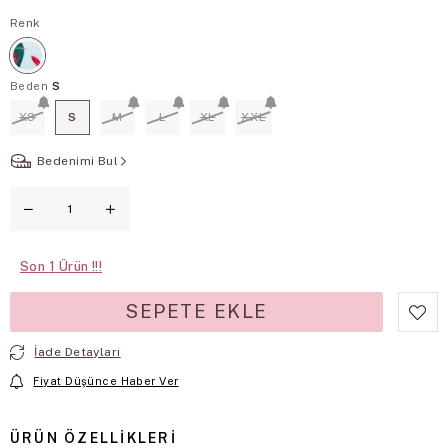
Renk
Beden
S
XS
S
M
L
XL
XXL
Bedenimi Bul
Son
1
İade Detayları
Fiyat Düşünce Haber Ver
ÜRÜN ÖZELLIKLERI