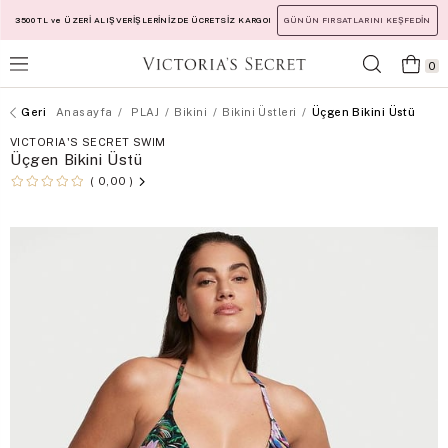
3500 TL ve ÜZERİ ALIŞVERİŞLERİNİZDE ÜCRETSİZ KARGO!
GÜNÜN FIRSATLARINI KEŞFEDİN
0
Anasayfa
PLAJ
Bikini
Bikini Üstleri
Üçgen Bikini Üstü
VICTORIA'S SECRET SWIM
Üçgen Bikini Üstü
0,00