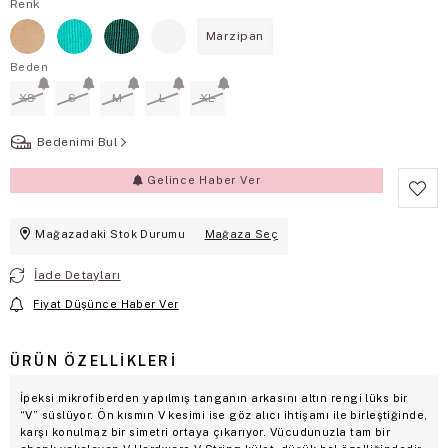
Renk
Marzipan
Beden
XS
S
M
L
XL
Bedenimi Bul
Gelince Haber Ver
Mağazadaki Stok Durumu
Mağaza Seç
İade Detayları
Fiyat Düşünce Haber Ver
ÜRÜN ÖZELLIKLERI
İpeksi mikrofiberden yapılmış tanganın arkasını altın rengi lüks bir
“V” süslüyor. Ön kısmın V kesimi ise göz alıcı ihtişamı ile birleştiğinde,
karşı konulmaz bir simetri ortaya çıkarıyor. Vücudunuzla tam bir