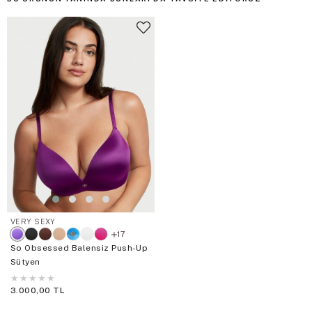
VERY SEXY
17
So Obsessed Balensiz Push-Up
Sütyen
★
★
★
★
★
3.000,00 TL