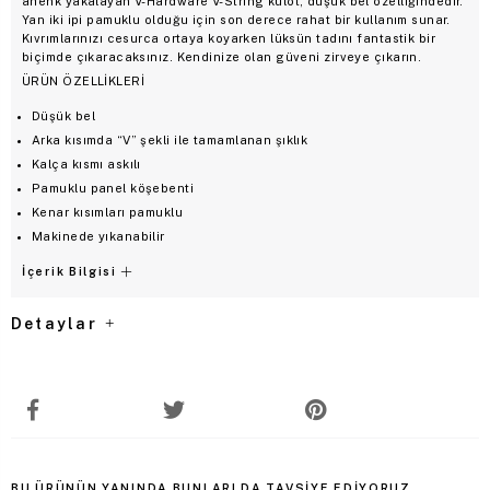
ahenk yakalayan V-Hardware V-String külot, düşük bel özelliğindedir.
Yan iki ipi pamuklu olduğu için son derece rahat bir kullanım sunar.
Kıvrımlarınızı cesurca ortaya koyarken lüksün tadını fantastik bir
biçimde çıkaracaksınız. Kendinize olan güveni zirveye çıkarın.
ÜRÜN ÖZELLİKLERİ
Düşük bel
Arka kısımda “V” şekli ile tamamlanan şıklık
Kalça kısmı askılı
Pamuklu panel köşebenti
Kenar kısımları pamuklu
Makinede yıkanabilir
İçerik Bilgisi
Detaylar
BU ÜRÜNÜN YANINDA BUNLARI DA TAVSIYE EDIYORUZ