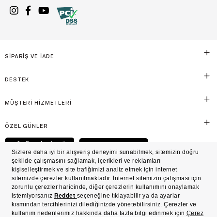
SİPARİŞ VE İADE
DESTEK
MÜŞTERİ HİZMETLERİ
ÖZEL GÜNLER
© Victoria's Secret Shaya Mağazacılık A.Ş. Franchise lisansı aracılığıyla işletilen ticari
markasıdır. Her hakkı saklıdır.
Ön Bilgilendirme
Süreç Bazlı Müşteri Aydınlatma Metni
Mesafeli Satış Sözleşmesi
Üyelik ve Gizlilik Sözleşmesi
İşlem Rehberi