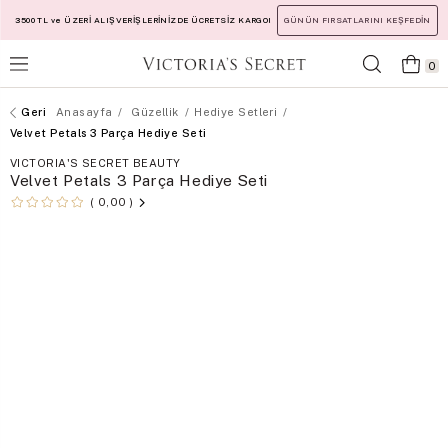
3500 TL ve ÜZERİ ALIŞVERİŞLERİNİZDE ÜCRETSİZ KARGO!
GÜNÜN FIRSATLARINI KEŞFEDİN
0
Anasayfa
Güzellik
Hediye Setleri
Velvet Petals 3 Parça Hediye Seti
VICTORIA'S SECRET BEAUTY
Velvet Petals 3 Parça Hediye Seti
0,00