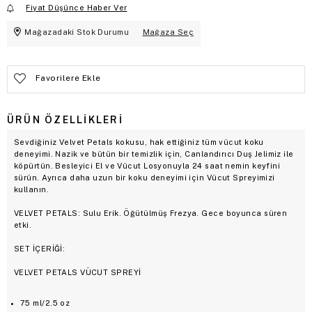
Fiyat Düşünce Haber Ver
Mağazadaki Stok Durumu
Mağaza Seç
Favorilere Ekle
ÜRÜN ÖZELLIKLERI
Sevdiğiniz Velvet Petals kokusu, hak ettiğiniz tüm vücut koku
deneyimi. Nazik ve bütün bir temizlik için, Canlandırıcı Duş Jelimiz ile
köpürtün. Besleyici El ve Vücut Losyonuyla 24 saat nemin keyfini
sürün. Ayrıca daha uzun bir koku deneyimi için Vücut Spreyimizi
kullanın.
VELVET PETALS: Sulu Erik. Öğütülmüş Frezya. Gece boyunca süren
etki.
SET İÇERİĞİ:
VELVET PETALS VÜCUT SPREYİ
75 ml/2.5 oz