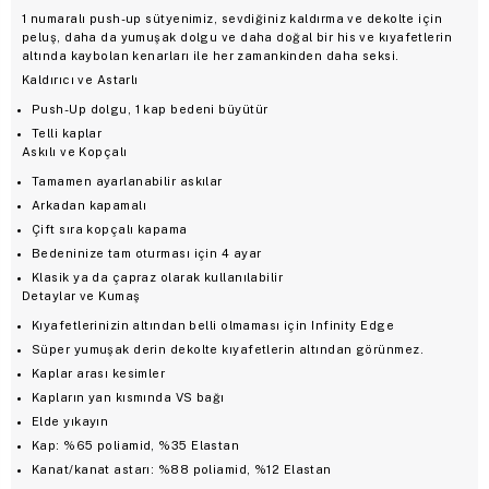
1 numaralı push-up sütyenimiz, sevdiğiniz kaldırma ve dekolte için
peluş, daha da yumuşak dolgu ve daha doğal bir his ve kıyafetlerin
altında kaybolan kenarları ile her zamankinden daha seksi.
Kaldırıcı ve Astarlı
Push-Up dolgu, 1 kap bedeni büyütür
Telli kaplar
Askılı ve Kopçalı
Tamamen ayarlanabilir askılar
Arkadan kapamalı
Çift sıra kopçalı kapama
Bedeninize tam oturması için 4 ayar
Klasik ya da çapraz olarak kullanılabilir
Detaylar ve Kumaş
Kıyafetlerinizin altından belli olmaması için Infinity Edge
Süper yumuşak derin dekolte kıyafetlerin altından görünmez.
Kaplar arası kesimler
Kapların yan kısmında VS bağı
Elde yıkayın
Kap: %65 poliamid, %35 Elastan
Kanat/kanat astarı: %88 poliamid, %12 Elastan