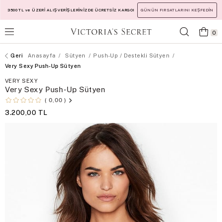
3500 TL ve ÜZERİ ALIŞVERİŞLERİNİZDE ÜCRETSİZ KARGO!
GÜNÜN FIRSATLARINI KEŞFEDİN
0
Anasayfa
Sütyen
Push-Up / Destekli Sütyen
Very Sexy Push-Up Sütyen
VERY SEXY
Very Sexy Push-Up Sütyen
0,00
3.200,00 TL