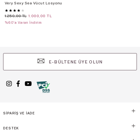
Very Sexy Sea Vücut Losyonu
★
★
★
★
★
1.250,00 TL
1.000,00 TL
%60'a Varan İndirim
E-BÜLTENE ÜYE OLUN
SİPARİŞ VE İADE
DESTEK