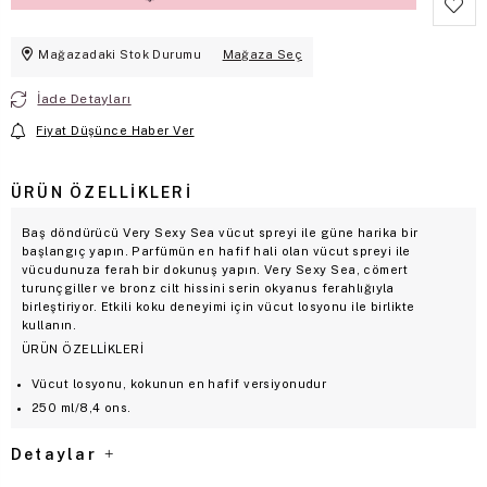
Mağazadaki Stok Durumu
Mağaza Seç
İade Detayları
Fiyat Düşünce Haber Ver
ÜRÜN ÖZELLIKLERI
Baş döndürücü Very Sexy Sea vücut spreyi ile güne harika bir
başlangıç yapın. Parfümün en hafif hali olan vücut spreyi ile
vücudunuza ferah bir dokunuş yapın. Very Sexy Sea, cömert
turunçgiller ve bronz cilt hissini serin okyanus ferahlığıyla
birleştiriyor. Etkili koku deneyimi için vücut losyonu ile birlikte
kullanın.
ÜRÜN ÖZELLİKLERİ
Vücut losyonu, kokunun en hafif versiyonudur
250 ml/8,4 ons.
Detaylar