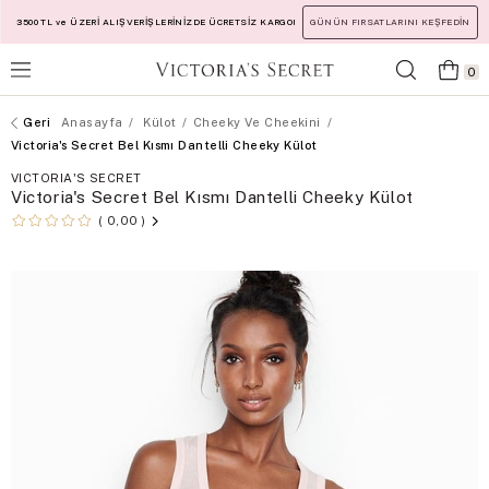
3500 TL ve ÜZERİ ALIŞVERİŞLERİNİZDE ÜCRETSİZ KARGO!
GÜNÜN FIRSATLARINI KEŞFEDİN
0
Anasayfa
Külot
Cheeky Ve Cheekini
Victoria's Secret Bel Kısmı Dantelli Cheeky Külot
VICTORIA'S SECRET
Victoria's Secret Bel Kısmı Dantelli Cheeky Külot
0,00