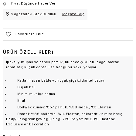
Fiyat Düşünce Haber Ver
Mağazadaki Stok Durumu
Mağaza Seç
Favorilere Ekle
ÜRÜN ÖZELLIKLERI
İpeksi yumuşak ve esnek pamuk, bu cheeky külotu doğal olarak
rahatlatır, küçük danteli ise her günü seksi yapıyor.
Katlanmayan belde yumuşak çiçekli dantel detayı
Düşük bel
Minimum kalça sarma
İthal
Body/ek kumaş: %57 pamuk, %38 modal, %5 Elastan
Dantel: %86 poliamid, %14 Elastan, dekoratif kısımlar hariç
Body/Lining/Wing/Wing Lining: 71% Polyamide 29% Elastane
Exclusive of Decoration