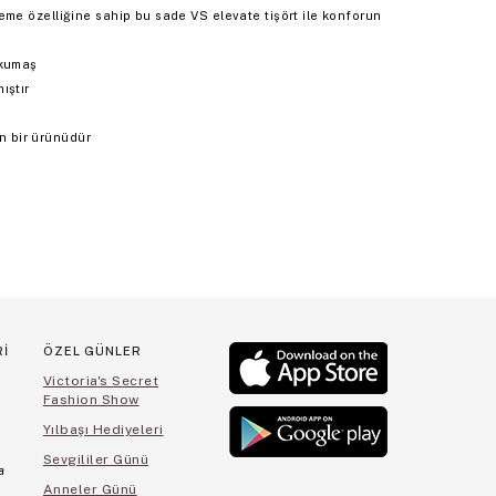
e özelliğine sahip bu sade VS elevate tişört ile konforun
 kumaş
ıştır
 bir ürünüdür
Rİ
ÖZEL GÜNLER
Victoria's Secret
Fashion Show
Yılbaşı Hediyeleri
Sevgililer Günü
a
Anneler Günü