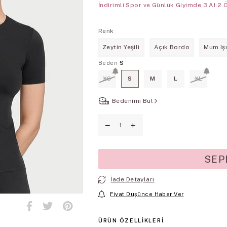
İndirimli Spor ve Günlük Giyimde 3 Al 2 
Renk
Zeytin Yeşili
Açık Bordo
Mum Işı
Beden
S
XS
S
M
L
XL
Bedenimi Bul
İade Detayları
Fiyat Düşünce Haber Ver
ÜRÜN ÖZELLIKLERI