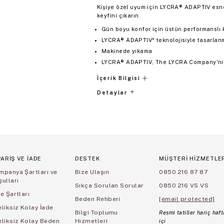
Kişiye özel uyum için LYCRA® ADAPTIV esnem
keyfini çıkarın.
Gün boyu konfor için üstün performanslı
LYCRA® ADAPTIV* teknolojisiyle tasarlanm
Makinede yıkama
LYCRA® ADAPTIV, The LYCRA Company'nin
İçerik Bilgisi
Detaylar
PARİŞ VE İADE
DESTEK
MÜŞTERİ HİZMETLE
mpanya Şartları ve
Bize Ulaşın
0850 216 87 87
ulları
Sıkça Sorulan Sorular
0850 216 VS VS
e Şartları
Beden Rehberi
[email protected]
liksiz Kolay İade
Bilgi Toplumu
Resmi tatiller hariç haft
eliksiz Kolay Beden
Hizmetleri
içi