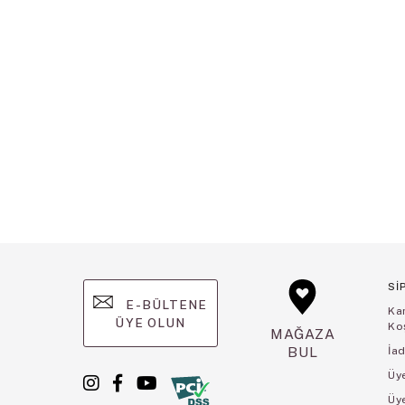
Sİ
E-BÜLTENE
Ka
ÜYE OLUN
Koş
MAĞAZA
BUL
İad
Üye
Üy