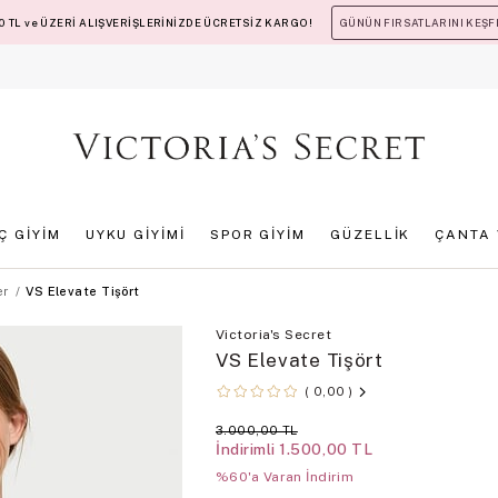
 TL ve ÜZERİ ALIŞVERİŞLERİNİZDE ÜCRETSİZ KARGO!
GÜNÜN FIRSATLARINI KEŞF
İÇ GİYİM
UYKU GİYİMİ
SPOR GİYİM
GÜZELLİK
ÇANTA 
er
VS Elevate Tişört
Victoria's Secret
VS Elevate Tişört
0,00
3.000,00 TL
İndirimli
1.500,00 TL
%60'a Varan İndirim