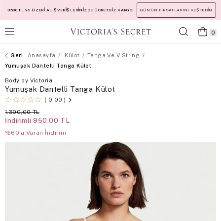
3500 TL ve ÜZERİ ALIŞVERİŞLERİNİZDE ÜCRETSİZ KARGO!
GÜNÜN FIRSATLARINI KEŞFEDİN
0
Anasayfa
Külot
Tanga Ve V-String
Yumuşak Dantelli Tanga Külot
Body by Victoria
Yumuşak Dantelli Tanga Külot
0,00
1.300,00 TL
İndirimli
950,00 TL
%60'a Varan İndirim