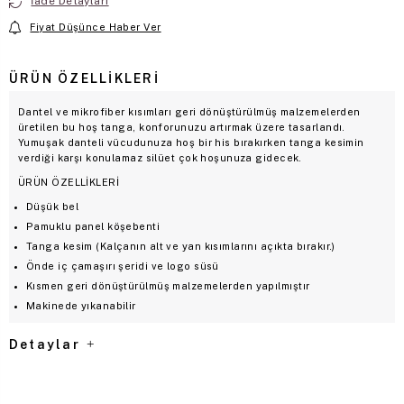
İade Detayları
Fiyat Düşünce Haber Ver
ÜRÜN ÖZELLIKLERI
Dantel ve mikrofiber kısımları geri dönüştürülmüş malzemelerden
üretilen bu hoş tanga, konforunuzu artırmak üzere tasarlandı.
Yumuşak danteli vücudunuza hoş bir his bırakırken tanga kesimin
verdiği karşı konulamaz silüet çok hoşunuza gidecek.
ÜRÜN ÖZELLİKLERİ
Düşük bel
Pamuklu panel köşebenti
Tanga kesim (Kalçanın alt ve yan kısımlarını açıkta bırakır.)
Önde iç çamaşırı şeridi ve logo süsü
Kısmen geri dönüştürülmüş malzemelerden yapılmıştır
Makinede yıkanabilir
Detaylar