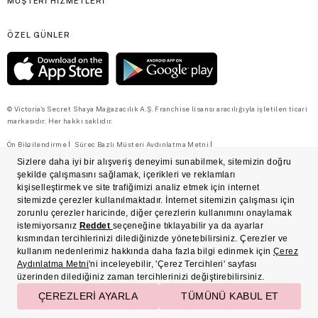
MÜŞTERİ HİZMETLERİ
ÖZEL GÜNLER
© Victoria's Secret Shaya Mağazacılık A.Ş. Franchise lisansı aracılığıyla işletilen ticari
markasıdır. Her hakkı saklıdır.
Ön Bilgilendirme
Süreç Bazlı Müşteri Aydınlatma Metni
Mesafeli Satış Sözleşmesi
Üyelik ve Gizlilik Sözleşmesi
İşlem Rehberi
Çerez Politikası
Çerez Tercihleri