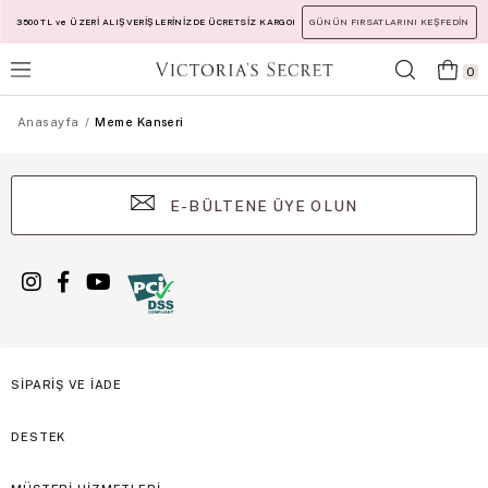
3500 TL ve ÜZERİ ALIŞVERİŞLERİNİZDE ÜCRETSİZ KARGO!
GÜNÜN FIRSATLARINI KEŞFEDİN
0
Anasayfa
Meme Kanseri
E-BÜLTENE ÜYE OLUN
SİPARİŞ VE İADE
DESTEK