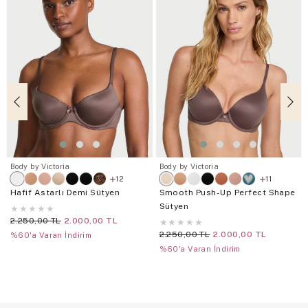
Body by Victoria
Body by Victoria
12
11
Hafif Astarlı Demi Sütyen
Smooth Push-Up Perfect Shape
Sütyen
★
★
★
★
★
2.250,00 TL
2.000,00 TL
★
★
★
★
★
2.250,00 TL
2.000,00 TL
%60'a Varan İndirim
%60'a Varan İndirim