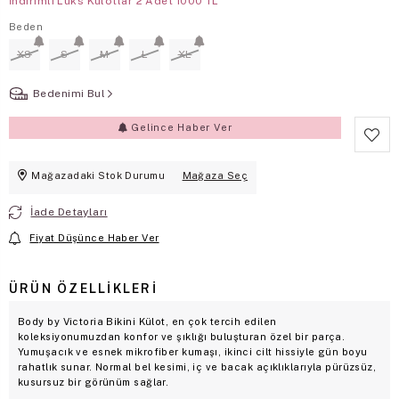
İndirimli Lüks Kulotlar 2 Adet 1000 TL
Beden
XS
S
M
L
XL
Bedenimi Bul
Gelince Haber Ver
Mağazadaki Stok Durumu
Mağaza Seç
İade Detayları
Fiyat Düşünce Haber Ver
ÜRÜN ÖZELLIKLERI
Body by Victoria Bikini Külot, en çok tercih edilen
koleksiyonumuzdan konfor ve şıklığı buluşturan özel bir parça.
Yumuşacık ve esnek mikrofiber kumaşı, ikinci cilt hissiyle gün boyu
rahatlık sunar. Normal bel kesimi, iç ve bacak açıklıklarıyla pürüzsüz,
kusursuz bir görünüm sağlar.