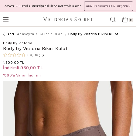
3500 TL ve ÜZERİ ALIŞVERİŞLERİNİZDE ÜCRETSİZ KARGO!
GÜNÜN FIRSATLARINI KEŞFEDİN
0
Anasayfa
Külot
Bikini
Body By Victoria Bikini Külot
Body by Victoria
Body by Victoria Bikini Külot
0,00
1.300,00 TL
İndirimli
950,00 TL
%60'a Varan İndirim