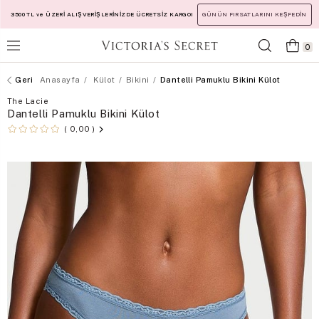
3500 TL ve ÜZERİ ALIŞVERİŞLERİNİZDE ÜCRETSİZ KARGO!
GÜNÜN FIRSATLARINI KEŞFEDİN
0
Anasayfa
Külot
Bikini
Dantelli Pamuklu Bikini Külot
The Lacie
Dantelli Pamuklu Bikini Külot
0,00