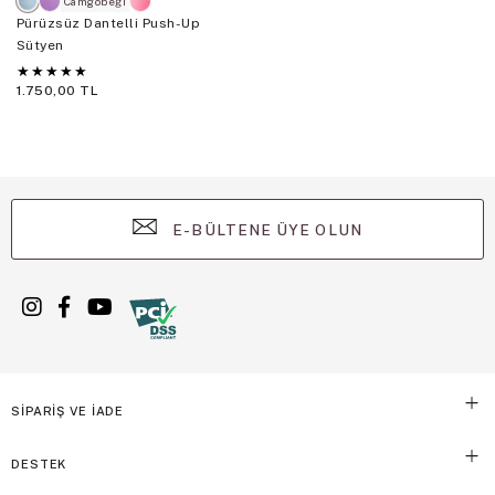
Camgöbeği
Pürüzsüz Dantelli Push-Up
Sütyen
★
★
★
★
★
1.750,00 TL
E-BÜLTENE ÜYE OLUN
SİPARİŞ VE İADE
DESTEK