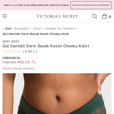
3500 TL ve ÜZERİ ALIŞVERİŞLERİNİZDE ÜCRETSİZ KARGO!
GÜNÜN FIRSATLARINI KEŞFEDİN
0
Anasayfa
Külot
Cheeky Ve Cheekini
Gül Dantelli Derin Bacak Kesim Cheeky Külot
VERY SEXY
Gül Dantelli Derin Bacak Kesim Cheeky Külot
0,00
1.300,00 TL
İndirimli
950,00 TL
%60'a Varan İndirim