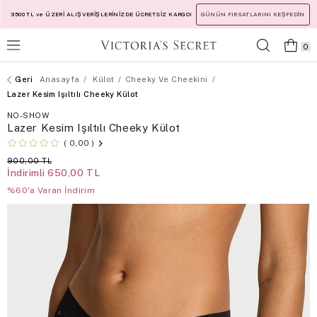
3500 TL ve ÜZERİ ALIŞVERİŞLERİNİZDE ÜCRETSİZ KARGO!
GÜNÜN FIRSATLARINI KEŞFEDİN
0
Anasayfa
Külot
Cheeky Ve Cheekini
Lazer Kesim Işıltılı Cheeky Külot
NO-SHOW
Lazer Kesim Işıltılı Cheeky Külot
0,00
900,00 TL
İndirimli
650,00 TL
%60'a Varan İndirim