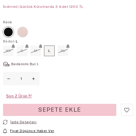
İndirimli Günlük Külotlarda 3 Adet 1200 TL
Renk
Beden
L
XS
S
M
L
XL
Bedenimi Bul
Son
2
İade Detayları
Fiyat Düşünce Haber Ver