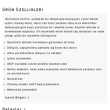
ÜRÜN ÖZELLIKLERI
Görünmez konfor, ışıldayan bir dokunuşla buluşuyor. Lazer kesim
ışıltılı cheeky külot, ikinci ten hissi yaratan ultra ince mikrofiber
dokusuyla gün boyu pürüzsüz bir rahatlık sunar. Kıyafet altında iz
bırakmadan kaybolur. Ön kısımdaki minik kristal taş detayları ise sade
şıklığı ışıltılı bir zarafete dönüştürür.
Giysilerin altında neredeyse görünmez bir bitiş
Dikişsiz, yapıştırılmış pamuklu ağ kısmı düz durur
Ultra şık mikrofiber dikişsiz ve rahattır
Işıltılı süslemeler
360º esneklik sizinle birlikte hareket eder
Nefes alabilen, nemi emen malzeme serin kalmanıza yardımcı olur
ve anında kurur
Normal bel
Cheeky model: hafif kalça dekoltesi
Makinede yıkanabilir
İçerik Bilgisi
Detaylar