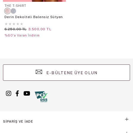
THE T-SHIRT
Derin Dekolteli Balensiz Sütyen
★
★
★
★
★
6.250,00 TL
3.500,00 TL
%60'a Varan İndirim
E-BÜLTENE ÜYE OLUN
SİPARİŞ VE İADE