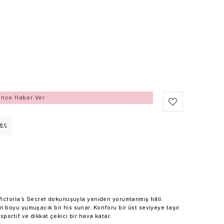
ince Haber Ver
eç
ictoria’s Secret dokunuşuyla yeniden yorumlanmış hâli.
boyu yumuşacık bir his sunar. Konforu bir üst seviyeye taşır.
ortif ve dikkat çekici bir hava katar.