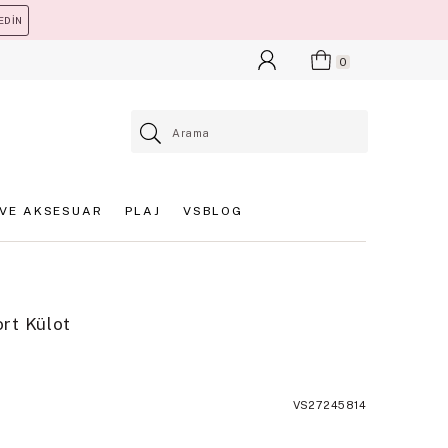
EDİN
0
VE AKSESUAR
PLAJ
VSBLOG
rt Külot
VS27245814