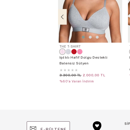
THE T-SHIRT
Işıltılı Hafif Dolgu Destekli
Balensiz Sütyen
★
★
★
★
★
3.300,00 TL
2.000,00 TL
%60'a Varan İndirim
Sİ
E-BÜLTENE