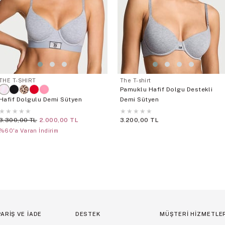
THE T-SHIRT
The T-shirt
Pamuklu Hafif Dolgu Destekli
Hafif Dolgulu Demi Sütyen
Demi Sütyen
★
★
★
★
★
★
★
★
★
★
3.300,00 TL
2.000,00 TL
3.200,00 TL
%60'a Varan İndirim
PARİŞ VE İADE
DESTEK
MÜŞTERİ HİZMETLE