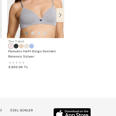
The T-shirt
The T-shirt
Pembe Yapraklar
Pamuklu Hafif Dolgu Destekli
Hafif Dolgu Destekli Balens
Balensiz Sütyen
Pamuklu Sütyen
★
★
★
★
★
★
★
★
★
★
3.200,00 TL
2.800,00 TL
Rİ
ÖZEL GÜNLER