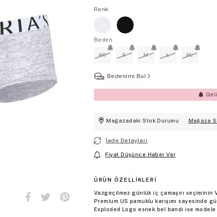
Renk
Beden
XS
S
M
L
XL
Bedenimi Bul
Gel
Mağazadaki Stok Durumu
Mağaza S
İade Detayları
Fiyat Düşünce Haber Ver
ÜRÜN ÖZELLIKLERI
Vazgeçilmez günlük iç çamaşırı seçiminin V
Premium US pamuklu karışımı sayesinde gün 
Exploded Logo esnek bel bandı ise modele sp