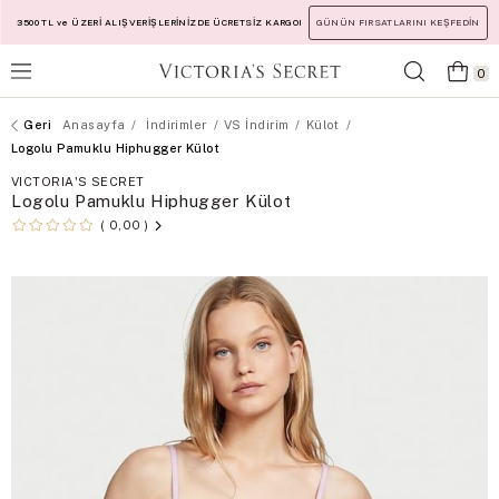
3500 TL ve ÜZERİ ALIŞVERİŞLERİNİZDE ÜCRETSİZ KARGO!
GÜNÜN FIRSATLARINI KEŞFEDİN
0
Anasayfa
İndirimler
VS İndirim
Külot
Logolu Pamuklu Hiphugger Külot
VICTORIA'S SECRET
Logolu Pamuklu Hiphugger Külot
0,00