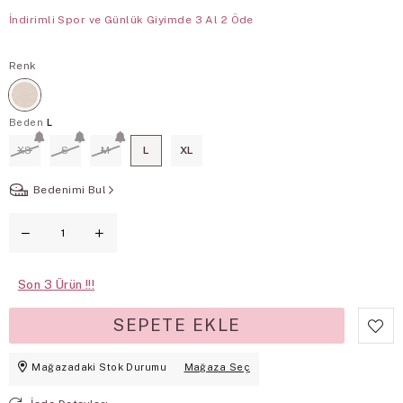
İndirimli Spor ve Günlük Giyimde 3 Al 2 Öde
Renk
Beden
L
XS
S
M
L
XL
Bedenimi Bul
Son
3
Mağazadaki Stok Durumu
Mağaza Seç