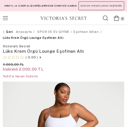
3500 TL ve ÜZERİ ALIŞVERİŞLERİNİZDE ÜCRETSİZ KARGO!
GÜNÜN FIRSATLARINI KEŞFEDİN
0
Anasayfa
SPOR VE EV GİYİMİ
Eşofman Altları
Lüks Krem Örgü Lounge Eşofman Altı
Victoria's Secret
Lüks Krem Örgü Lounge Eşofman Altı
0,00
4.000,00 TL
İndirimli
2.000,00 TL
%60'a Varan İndirim