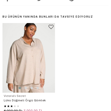
BU ÜRÜNÜN YANINDA BUNLARI DA TAVSIYE EDIYORUZ
Victoria's Secret
Lüks Düğmeli Örgü Gömlek
★
★
★
★
★
4.000,00 TL
2.000,00 TL