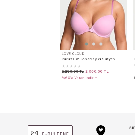
LOVE CLOUD
Pürüzsüz Toparlayıcı Sütyen
★
★
★
★
★
2.250,00 TL
2.000,00 TL
%60'a Varan İndirim
Sİ
E-BÜLTENE