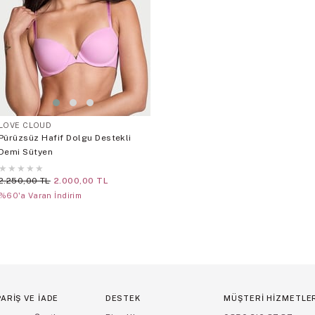
LOVE CLOUD
Pürüzsüz Hafif Dolgu Destekli
Demi Sütyen
★
★
★
★
★
2.250,00 TL
2.000,00 TL
%60'a Varan İndirim
PARİŞ VE İADE
DESTEK
MÜŞTERİ HİZMETLE