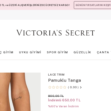
 TL ve ÜZERİ ALIŞVERİŞLERİNİZDE ÜCRETSİZ KARGO!
GÜNÜN FIRSATLARINI KEŞF
İÇ GİYİM
UYKU GİYİMİ
SPOR GİYİM
GÜZELLİK
ÇANTA 
LACE TRIM
Pamuklu Tanga
0,00
900,00 TL
İndirimli
650,00 TL
%60'a Varan İndirim