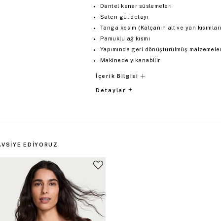
Dantel kenar süslemeleri
Saten gül detayı
Tanga kesim (Kalçanın alt ve yan kısımların
Pamuklu ağ kısmı
Yapımında geri dönüştürülmüş malzemeler 
Makinede yıkanabilir
İçerik Bilgisi
Detaylar
AVSIYE EDIYORUZ