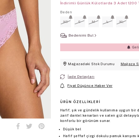
İndirimli Günlük Külotlarda 3 Adet 1200 
Beden
XS
S
M
L
XL
Bedenimi Bul
Gel
Mağazadaki Stok Durumu
Mağaza S
İade Detayları
Fiyat Düşünce Haber Ver
ÜRÜN ÖZELLIKLERI
Hafif, şık ve gündelik kullanıma uygun bir 
zarif dantel kenarları ve saten gül detayıyl
konforlu bir görünüm sunar.
Düşük bel
Hafif şeffaf çizgi dokulu pamuk karışımı