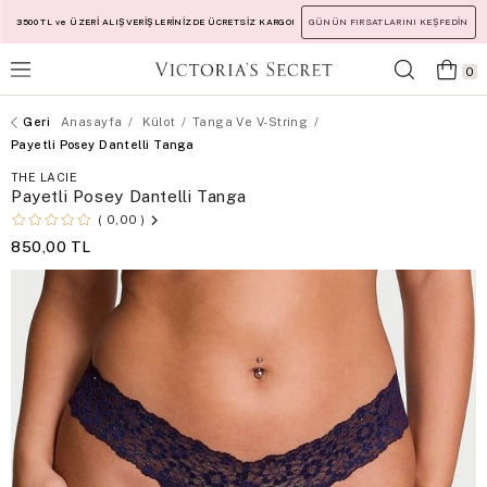
3500 TL ve ÜZERİ ALIŞVERİŞLERİNİZDE ÜCRETSİZ KARGO!
GÜNÜN FIRSATLARINI KEŞFEDİN
0
Anasayfa
Külot
Tanga Ve V-String
Payetli Posey Dantelli Tanga
THE LACIE
Payetli Posey Dantelli Tanga
0,00
850,00 TL