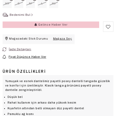
XS
S
M
L
XL
Bedenimi Bul
Gelince Haber Ver
Mağazadaki Stok Durumu
Mağaza Seç
İade Detayları
Fiyat Düşünce Haber Ver
ÜRÜN ÖZELLIKLERI
Yumuşak ve esnek dantelimiz payetli posey dantelli tangada güzellik
ve konfor için üretilmiştir. Klasik tanga görünümü payetli posey
dantelle zenginleştirildi.
Düşük bel
Rahat kullanım için arkası daha yüksek kesim
Kıyafetin altından belli olmayan düz payetli dantel
Pamuklu ağ kısmı