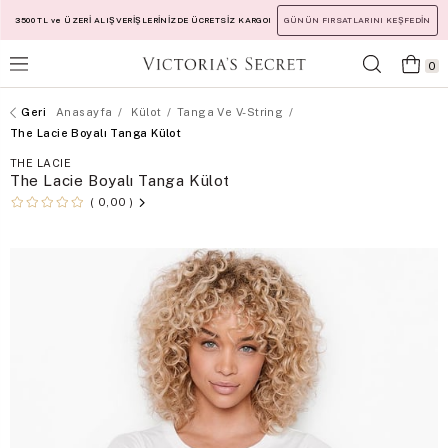
3500 TL ve ÜZERİ ALIŞVERİŞLERİNİZDE ÜCRETSİZ KARGO!
GÜNÜN FIRSATLARINI KEŞFEDİN
0
Anasayfa
Külot
Tanga Ve V-String
The Lacie Boyalı Tanga Külot
THE LACIE
The Lacie Boyalı Tanga Külot
0,00