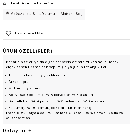
Fiyat Düşünce Haber Ver
Mağazadaki Stok Durumu
Mağaza Seç
Favorilere Ekle
ÜRÜN ÖZELLIKLERI
Bahar elbiseleri ya da diğer her şeyin altında mükemmel duracak,
çiçek desenli dantelden yapılmış rüya gibi bir thong külot.
Tamamen boyanmış çiçekli dantel
Arkası açık
Makinede yıkanabilir
Body: %69 poliamid, %18 polyester, %13 elastan
Dantelli bel: %69 poliamid, %21 polyester, %10 elastan
Ek kumaş: %100 pamuk, dekoratif kısımlar hariç
Front: 89% Polyamide 11% Elastane Gusset: 100% Cotton Exclusive
of Decoration
Detaylar