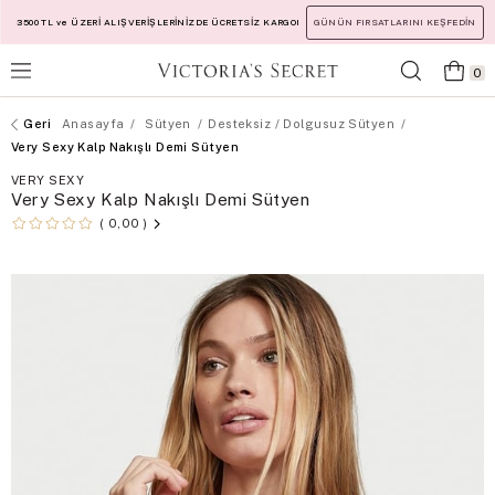
3500 TL ve ÜZERİ ALIŞVERİŞLERİNİZDE ÜCRETSİZ KARGO!
GÜNÜN FIRSATLARINI KEŞFEDİN
0
Anasayfa
Sütyen
Desteksiz / Dolgusuz Sütyen
Very Sexy Kalp Nakışlı Demi Sütyen
VERY SEXY
Very Sexy Kalp Nakışlı Demi Sütyen
0,00