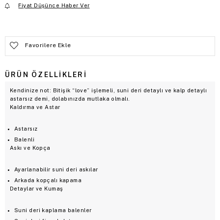
Fiyat Düşünce Haber Ver
Mağazadaki Stok Durumu
Mağaza Seç
Favorilere Ekle
ÜRÜN ÖZELLIKLERI
Kendinize not: Bitişik “love” işlemeli, suni deri detaylı ve kalp detaylı
astarsız demi, dolabınızda mutlaka olmalı.
Kaldırma ve Astar
Astarsız
Balenli
Askı ve Kopça
Ayarlanabilir suni deri askılar
Arkada kopçalı kapama
Detaylar ve Kumaş
Suni deri kaplama balenler