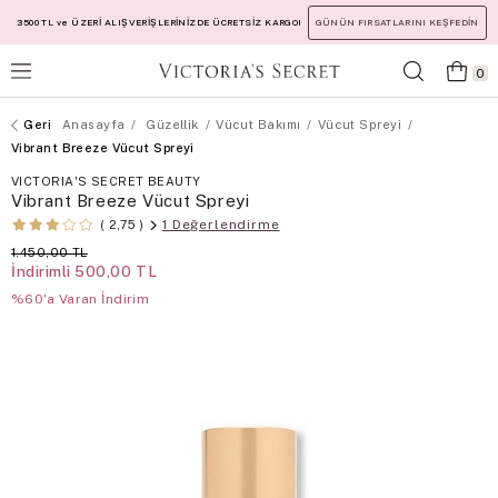
3500 TL ve ÜZERİ ALIŞVERİŞLERİNİZDE ÜCRETSİZ KARGO!
GÜNÜN FIRSATLARINI KEŞFEDİN
0
Anasayfa
Güzellik
Vücut Bakımı
Vücut Spreyi
Vibrant Breeze Vücut Spreyi
VICTORIA'S SECRET BEAUTY
Vibrant Breeze Vücut Spreyi
1 Değerlendirme
2,75
1.450,00 TL
İndirimli
500,00 TL
%60'a Varan İndirim