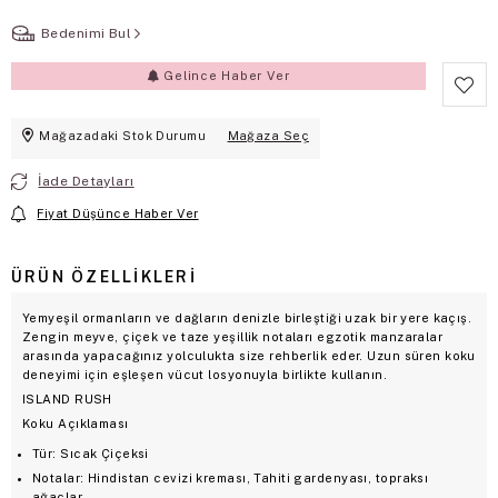
Bedenimi Bul
Gelince Haber Ver
Mağazadaki Stok Durumu
Mağaza Seç
İade Detayları
Fiyat Düşünce Haber Ver
ÜRÜN ÖZELLIKLERI
Yemyeşil ormanların ve dağların denizle birleştiği uzak bir yere kaçış.
Zengin meyve, çiçek ve taze yeşillik notaları egzotik manzaralar
arasında yapacağınız yolculukta size rehberlik eder. Uzun süren koku
deneyimi için eşleşen vücut losyonuyla birlikte kullanın.
ISLAND RUSH
Koku Açıklaması
Tür: Sıcak Çiçeksi
Notalar: Hindistan cevizi kreması, Tahiti gardenyası, topraksı
ağaçlar