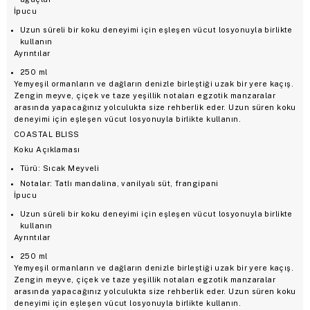
İpucu
Uzun süreli bir koku deneyimi için eşleşen vücut losyonuyla birlikte
kullanın
Ayrıntılar
250 ml
Yemyeşil ormanların ve dağların denizle birleştiği uzak bir yere kaçış.
Zengin meyve, çiçek ve taze yeşillik notaları egzotik manzaralar
arasında yapacağınız yolculukta size rehberlik eder. Uzun süren koku
deneyimi için eşleşen vücut losyonuyla birlikte kullanın.
COASTAL BLISS
Koku Açıklaması
Türü: Sıcak Meyveli
Notalar: Tatlı mandalina, vanilyalı süt, frangipani
İpucu
Uzun süreli bir koku deneyimi için eşleşen vücut losyonuyla birlikte
kullanın
Ayrıntılar
250 ml
Yemyeşil ormanların ve dağların denizle birleştiği uzak bir yere kaçış.
Zengin meyve, çiçek ve taze yeşillik notaları egzotik manzaralar
arasında yapacağınız yolculukta size rehberlik eder. Uzun süren koku
deneyimi için eşleşen vücut losyonuyla birlikte kullanın.