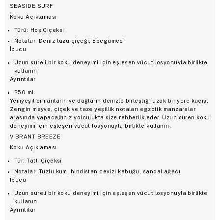
SEASIDE SURF
Koku Açıklaması
Türü: Hoş Çiçeksi
Notalar: Deniz tuzu çiçeği, Ebegümeci
İpucu
Uzun süreli bir koku deneyimi için eşleşen vücut losyonuyla birlikte
kullanın
Ayrıntılar
250 ml
Yemyeşil ormanların ve dağların denizle birleştiği uzak bir yere kaçış.
Zengin meyve, çiçek ve taze yeşillik notaları egzotik manzaralar
arasında yapacağınız yolculukta size rehberlik eder. Uzun süren koku
deneyimi için eşleşen vücut losyonuyla birlikte kullanın.
VIBRANT BREEZE
Koku Açıklaması
Tür: Tatlı Çiçeksi
Notalar: Tuzlu kum, hindistan cevizi kabuğu, sandal ağacı
İpucu
Uzun süreli bir koku deneyimi için eşleşen vücut losyonuyla birlikte
kullanın
Ayrıntılar