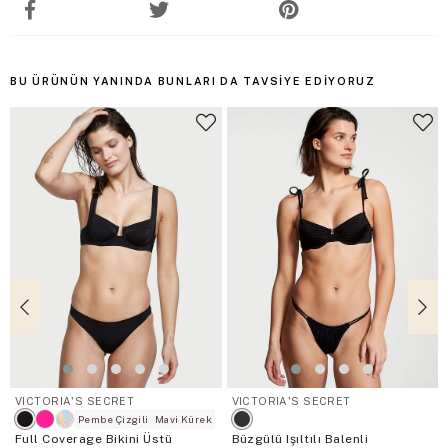
BU ÜRÜNÜN YANINDA BUNLARI DA TAVSIYE EDIYORUZ
VICTORIA'S SECRET
VICTORIA'S SECRET
Pembe Çizgili
Mavi Kürek
Full Coverage Bikini Üstü
Büzgülü Işıltılı Balenli